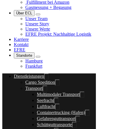
Fulfillment bei Amazon
Gasmessung + Begasung
Über ECL
Unser Team
Unsere Story
Unsere Werte
EFRE Projekt: Nachhaltige Logistik
Karriere
Kontakt
EFRE
Standorte
Hamburg
Frankfurt
Dienstleistungen
Cargo Spedition
Transport
Multimodaler Transport
Seefracht
Luftfracht
Containertrucking (Hafen)
Gefahrenguttransport
Schüttguttransporte