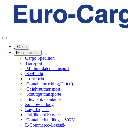
Close
Dienstleistung
Cargo Spedition
Transport
Multimodaler Transport
Seefracht
Luftfracht
Containertrucking(Hafen)
Gefahrgut­transport
Schüttgut­transporte
Flexitank Container
Zollabwicklung
Lagerlogistik
Fulfillment Service
Containerhandling + VGM
E-Commerce-Logistik