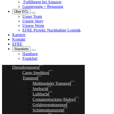
Fulfillment bei Amazon
Gasmessung + Begasung
Über ECL
Unser Team
Unsere Story
Unsere Werte
EFRE Projekt: Nachhaltige Logistik
Karriere
Kontakt
EFRE
Standorte
Hamburg
Frankfurt
Dienstleistungen
Cargo Spedition
Transport
Multimodaler Transport
Seefracht
Luftfracht
Containertrucking (Hafen)
Gefahrenguttransport
Schüttguttransporte