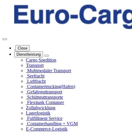
Close
Dienstleistung
Cargo Spedition
Transport
Multimodaler Transport
Seefracht
Luftfracht
Containertrucking(Hafen)
Gefahrgut­transport
Schüttgut­transporte
Flexitank Container
Zollabwicklung
Lagerlogistik
Fulfillment Service
Containerhandling + VGM
E-Commerce-Logistik