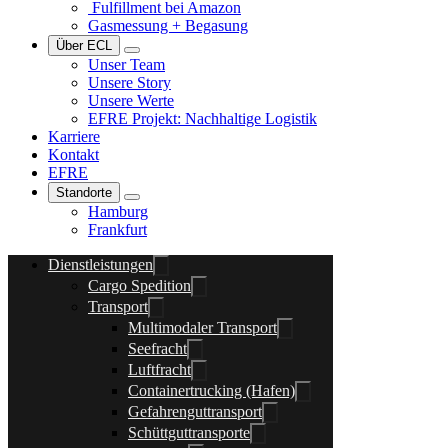
Fulfillment bei Amazon
Gasmessung + Begasung
Über ECL
Unser Team
Unsere Story
Unsere Werte
EFRE Projekt: Nachhaltige Logistik
Karriere
Kontakt
EFRE
Standorte
Hamburg
Frankfurt
Dienstleistungen
Cargo Spedition
Transport
Multimodaler Transport
Seefracht
Luftfracht
Containertrucking (Hafen)
Gefahrenguttransport
Schüttguttransporte