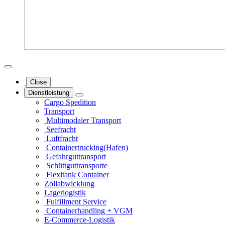
Close
Dienstleistung
Cargo Spedition
Transport
Multimodaler Transport
Seefracht
Luftfracht
Containertrucking(Hafen)
Gefahrgut­transport
Schüttgut­transporte
Flexitank Container
Zollabwicklung
Lagerlogistik
Fulfillment Service
Containerhandling + VGM
E-Commerce-Logistik