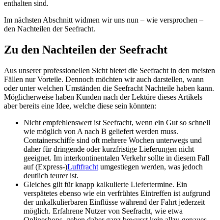
enthalten sind.
Im nächsten Abschnitt widmen wir uns nun – wie versprochen –
den Nachteilen der Seefracht.
Zu den Nachteilen der Seefracht
Aus unserer professionellen Sicht bietet die Seefracht in den meisten
Fällen nur Vorteile. Dennoch möchten wir auch darstellen, wann
oder unter welchen Umständen die Seefracht Nachteile haben kann.
Möglicherweise haben Kunden nach der Lektüre dieses Artikels
aber bereits eine Idee, welche diese sein könnten:
Nicht empfehlenswert ist Seefracht, wenn ein Gut so schnell
wie möglich von A nach B geliefert werden muss.
Containerschiffe sind oft mehrere Wochen unterwegs und
daher für dringende oder kurzfristige Lieferungen nicht
geeignet. Im interkontinentalen Verkehr sollte in diesem Fall
auf (Express-)
Luftfracht
umgestiegen werden, was jedoch
deutlich teurer ist.
Gleiches gilt für knapp kalkulierte Liefertermine. Ein
verspätetes ebenso wie ein verfrühtes Eintreffen ist aufgrund
der unkalkulierbaren Einflüsse während der Fahrt jederzeit
möglich. Erfahrene Nutzer von Seefracht, wie etwa
Onlineshops, geben daher ganz bewusst kein allzu genaues