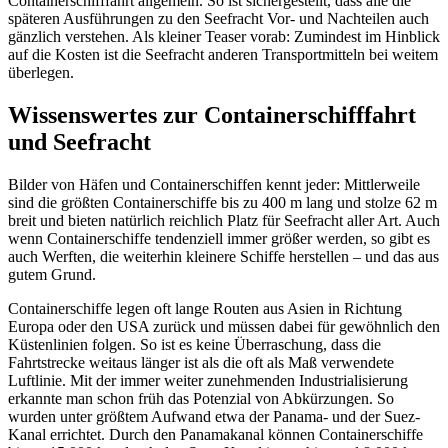
Containerschifffahrt allgemein. So ist sichergestellt, dass alle die
späteren Ausführungen zu den Seefracht Vor- und Nachteilen auch
gänzlich verstehen. Als kleiner Teaser vorab: Zumindest im Hinblick
auf die Kosten ist die Seefracht anderen Transportmitteln bei weitem
überlegen.
Wissenswertes zur Containerschifffahrt
und Seefracht
Bilder von Häfen und Containerschiffen kennt jeder: Mittlerweile
sind die größten Containerschiffe bis zu 400 m lang und stolze 62 m
breit und bieten natürlich reichlich Platz für Seefracht aller Art. Auch
wenn Containerschiffe tendenziell immer größer werden, so gibt es
auch Werften, die weiterhin kleinere Schiffe herstellen – und das aus
gutem Grund.
Containerschiffe legen oft lange Routen aus Asien in Richtung
Europa oder den USA zurück und müssen dabei für gewöhnlich den
Küstenlinien folgen. So ist es keine Überraschung, dass die
Fahrtstrecke weitaus länger ist als die oft als Maß verwendete
Luftlinie. Mit der immer weiter zunehmenden Industrialisierung
erkannte man schon früh das Potenzial von Abkürzungen. So
wurden unter größtem Aufwand etwa der Panama- und der Suez-
Kanal errichtet. Durch den Panamakanal können Containerschiffe