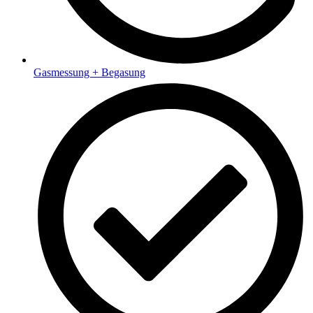
Gasmessung + Begasung