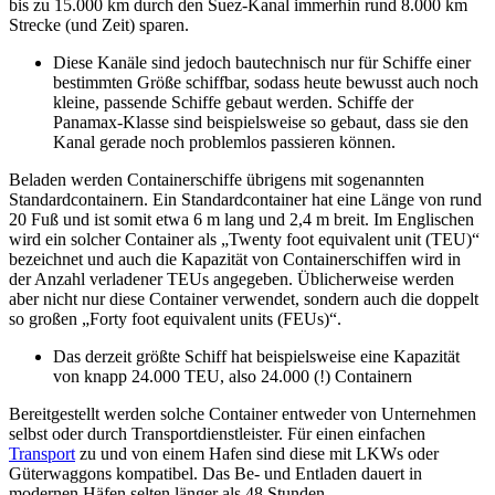
bis zu 15.000 km durch den Suez-Kanal immerhin rund 8.000 km
Strecke (und Zeit) sparen.
Diese Kanäle sind jedoch bautechnisch nur für Schiffe einer
bestimmten Größe schiffbar, sodass heute bewusst auch noch
kleine, passende Schiffe gebaut werden. Schiffe der
Panamax-Klasse sind beispielsweise so gebaut, dass sie den
Kanal gerade noch problemlos passieren können.
Beladen werden Containerschiffe übrigens mit sogenannten
Standardcontainern. Ein Standardcontainer hat eine Länge von rund
20 Fuß und ist somit etwa 6 m lang und 2,4 m breit. Im Englischen
wird ein solcher Container als „Twenty foot equivalent unit (TEU)“
bezeichnet und auch die Kapazität von Containerschiffen wird in
der Anzahl verladener TEUs angegeben. Üblicherweise werden
aber nicht nur diese Container verwendet, sondern auch die doppelt
so großen „Forty foot equivalent units (FEUs)“.
Das derzeit größte Schiff hat beispielsweise eine Kapazität
von knapp 24.000 TEU, also 24.000 (!) Containern
Bereitgestellt werden solche Container entweder von Unternehmen
selbst oder durch Transportdienstleister. Für einen einfachen
Transport
zu und von einem Hafen sind diese mit LKWs oder
Güterwaggons kompatibel. Das Be- und Entladen dauert in
modernen Häfen selten länger als 48 Stunden.