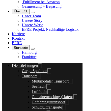
Fulfillment bei Amazon
Gasmessung + Begasung
Über ECL
Unser Team
Unsere Story
Unsere Werte
EFRE Projekt: Nachhaltige Logistik
Karriere
Kontakt
EFRE
Standorte
Hamburg
Frankfurt
Dienstleistungen
Cargo Spedition
Transport
Multimodaler Transport
Seefracht
Luftfracht
Containertrucking (Hafen)
Gefahrenguttransport
Schüttguttransporte