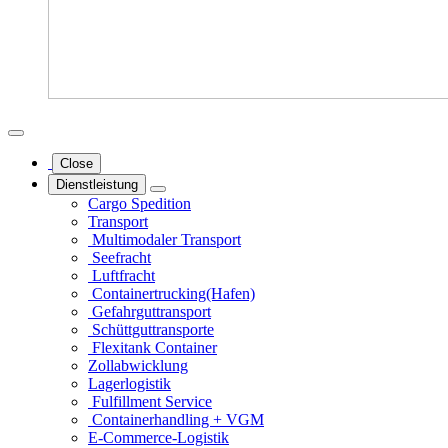
Close
Dienstleistung
Cargo Spedition
Transport
Multimodaler Transport
Seefracht
Luftfracht
Containertrucking(Hafen)
Gefahrgut­transport
Schüttgut­transporte
Flexitank Container
Zollabwicklung
Lagerlogistik
Fulfillment Service
Containerhandling + VGM
E-Commerce-Logistik