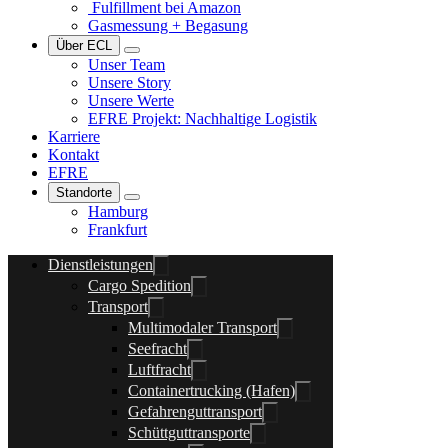
Fulfillment bei Amazon
Gasmessung + Begasung
Über ECL
Unser Team
Unsere Story
Unsere Werte
EFRE Projekt: Nachhaltige Logistik
Karriere
Kontakt
EFRE
Standorte
Hamburg
Frankfurt
Dienstleistungen
Cargo Spedition
Transport
Multimodaler Transport
Seefracht
Luftfracht
Containertrucking (Hafen)
Gefahrenguttransport
Schüttguttransporte