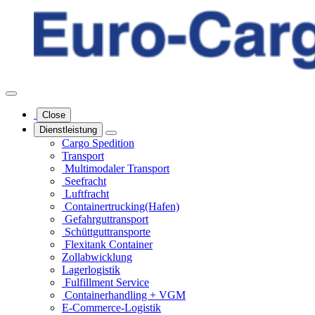
Close
Dienstleistung
Cargo Spedition
Transport
Multimodaler Transport
Seefracht
Luftfracht
Containertrucking(Hafen)
Gefahrgut­transport
Schüttgut­transporte
Flexitank Container
Zollabwicklung
Lagerlogistik
Fulfillment Service
Containerhandling + VGM
E-Commerce-Logistik